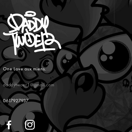
One Love aux miens.
daddytwoer1@gmail.com
0617927937