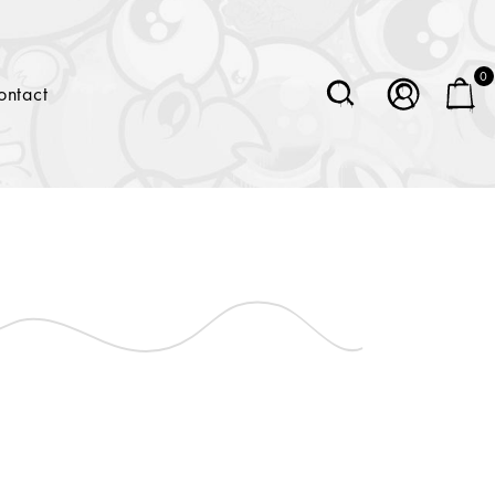
0
ontact