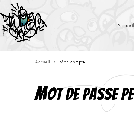
Accuei
Accueil
Mon compte
M
Ot De Passe P