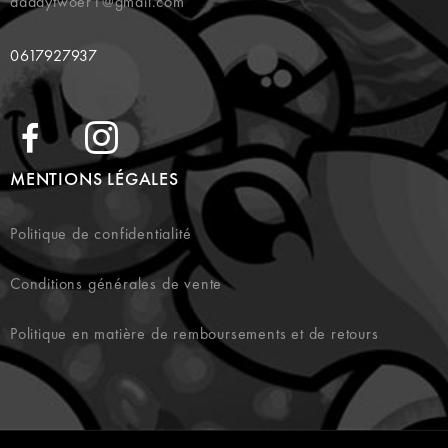
daddytwoer1@gmail.com
0617927937
MENTIONS LÉGALES
Politique de confidentialité
Conditions générales de vente
Politique en matière de remboursements et de retours