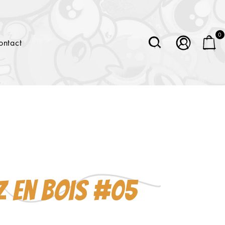
0
ontact
z en bois #05