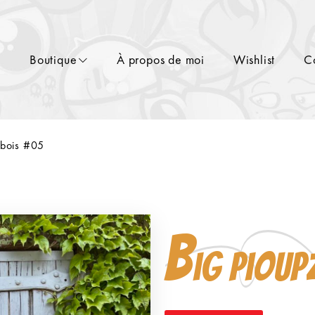
l
Boutique
À propos de moi
Wishlist
C
 bois #05
B
ig pioup