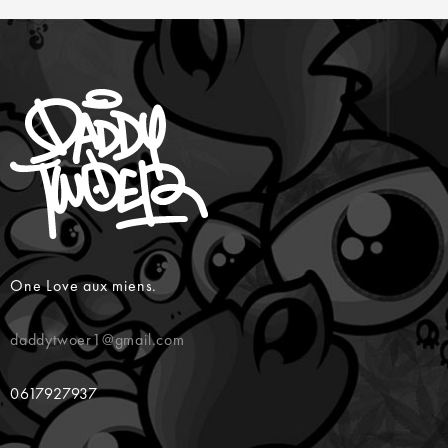
One Love aux miens.
daddytwoer1@gmail.com
0617927937