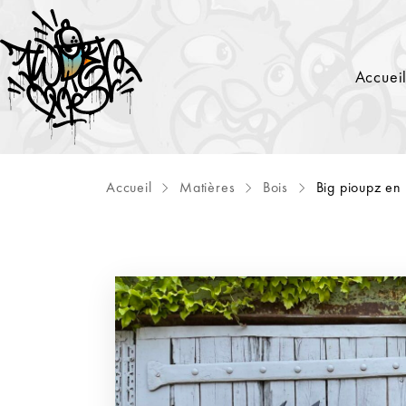
Accuei
Accueil
Matières
Bois
Big pioupz en