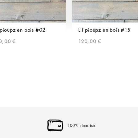
’pioupz en bois #02
Lil’pioupz en bois #15
0,00
€
120,00
€
100% sécurisé