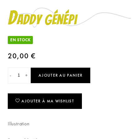
D
addy génépi
EN STOCK
20,00
€
-
+
AJOUTER AU PANIER
AJOUTER À MA WISHLIST
Illustration