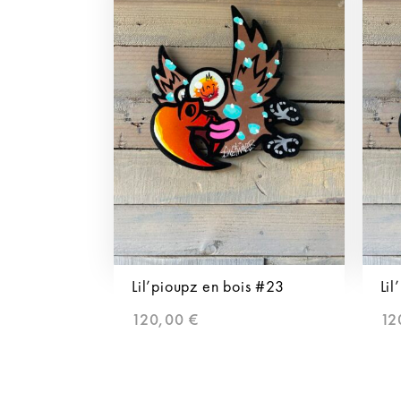
Lil’pioupz en bois #23
Lil
120,00
€
12