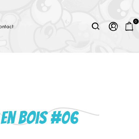
0
ontact
z en bois #06