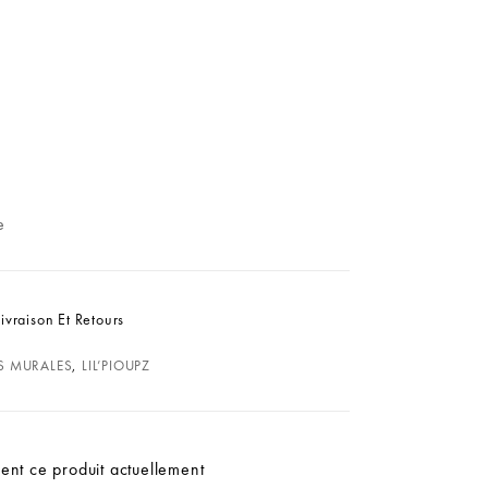
e
Livraison Et Retours
S MURALES
,
LIL’PIOUPZ
ent ce produit actuellement