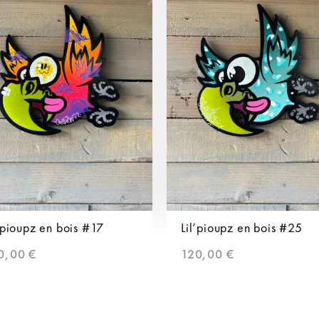
’pioupz en bois #17
Lil’pioupz en bois #25
0,00
€
120,00
€