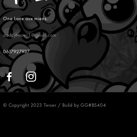
One Love aux miens.
daddytwoer1@gmail.com
0617927937
© Copyright 2023 Twoer / Build by GG#BS404