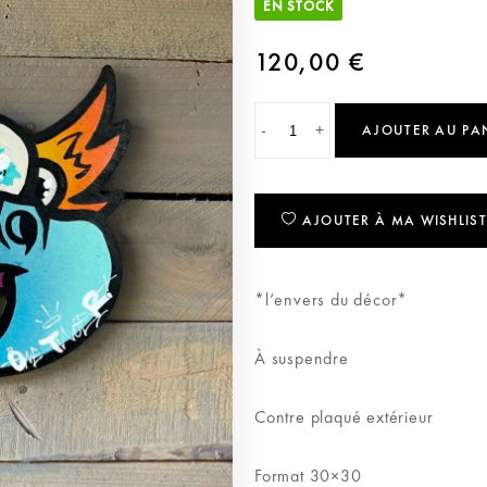
EN STOCK
120,00
€
-
+
AJOUTER AU PA
AJOUTER À MA WISHLIST
*l’envers du décor*
À suspendre
Contre plaqué extérieur
Format 30×30