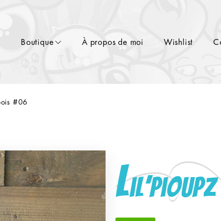
l
Boutique
À propos de moi
Wishlist
C
bois #06
L
il’pioup