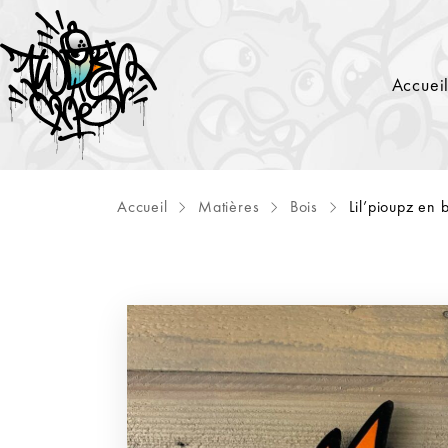
Accuei
Accueil
Matières
Bois
Lil’pioupz en 