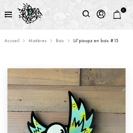
0
Accueil
Matières
Bois
Lil’pioupz en bois #15