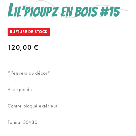
L
il’pioupz en bois #15
RUPTURE DE STOCK
120,00
€
*l’envers du décor*
À suspendre
Contre plaqué extérieur
Format 30×30