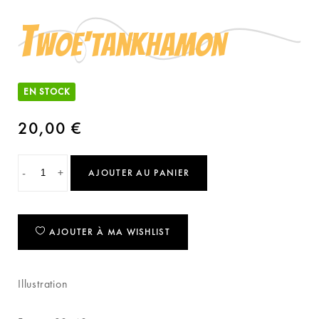
T
woe‘tankhamon
EN STOCK
20,00
€
-
+
AJOUTER AU PANIER
AJOUTER À MA WISHLIST
Illustration