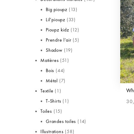
Big pioupz
13
Lil’pioupz
33
Pioupz kidz
12
Prendre l’air
5
Shadow
19
Matières
51
Bois
44
Métal
7
Whe
Textile
1
T-Shirts
1
30
Toiles
15
Grandes toiles
14
Illustrations
58