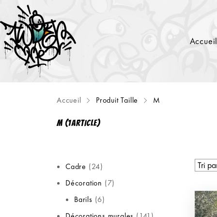
Accuei
Accueil
Produit Taille
M
M
(1ARTICLE)
Cadre
24
Décoration
7
Barils
6
Décorations murales
141