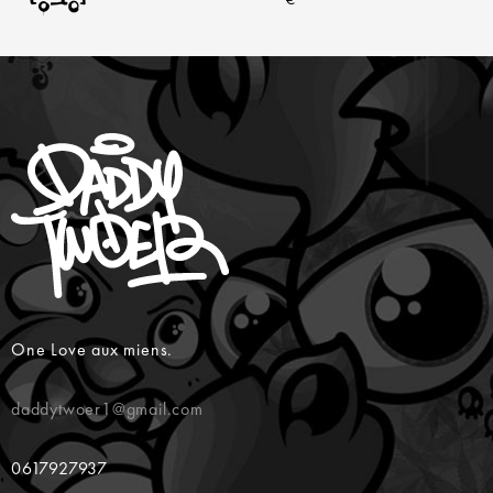
One Love aux miens.
daddytwoer1@gmail.com
0617927937