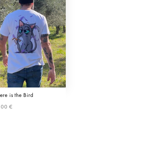
re is the Bird
,00
€